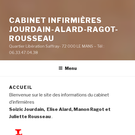
CABINET INFIRMIÈRES
JOURDAIN-ALARD-RAGOT-
ROUSSEAU
Quartier Libération Saffray- 72 000 LE MANS – Tél :
06.33.47.04.38
Menu
ACCUEIL
Bienvenue sur le site des informations du cabinet
d’infirmières
Soizic Jourdain,
Elise Alard, Manon Ragot et
Juliette Rousseau
.